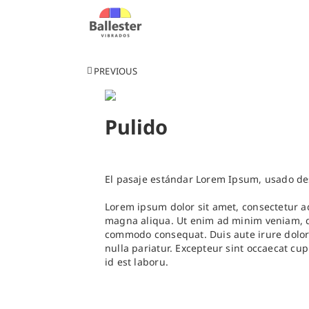
Saltar
al
contenido
PREVIOUS
Pulido
El pasaje estándar Lorem Ipsum, usado de
Lorem ipsum dolor sit amet, consectetur ad
magna aliqua. Ut enim ad minim veniam, qui
commodo consequat. Duis aute irure dolor i
nulla pariatur. Excepteur sint occaecat cup
id est laboru.